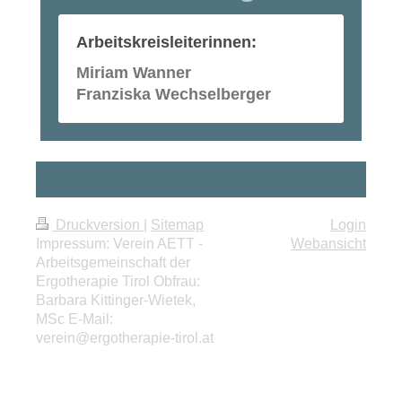
Arbeitskreisleiterinnen:
Miriam Wanner
Franziska Wechselberger
Druckversion
|
Sitemap
Login
Impressum: Verein AETT -
Webansicht
Arbeitsgemeinschaft der
Ergotherapie Tirol Obfrau:
Barbara Kittinger-Wietek,
MSc E-Mail:
verein@ergotherapie-tirol.at