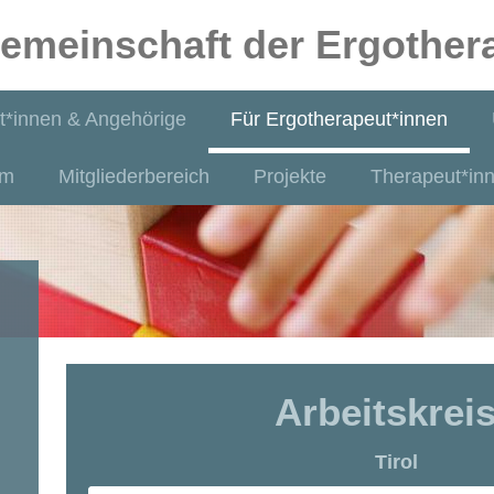
emeinschaft der Ergothera
nt*innen & Angehörige
Für Ergotherapeut*innen
um
Mitgliederbereich
Projekte
Therapeut*in
Arbeitskrei
Tirol