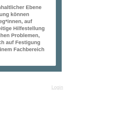
nhaltlicher Ebene
ltung können
eg*innen, auf
tige Hilfestellung
schen Problemen,
ch auf Festigung
einem Fachbereich
Login