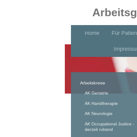
Arbeitsg
Home
Für Patie
Impress
Arbeitskreise
AK Geriatrie
AK Handtherapie
AK Neurologie
AK Occupational Justice -
derzeit ruhend