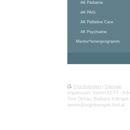
AK Pädiatrie
AK PAIS
AK Palliative Care
AK Psychiatrie
Mentor*innenprogramm
Druckversion
|
Sitemap
Impressum: Verein AETT - Arb
Tirol Obfrau: Barbara Kittinge
verein@ergotherapie-tirol.at