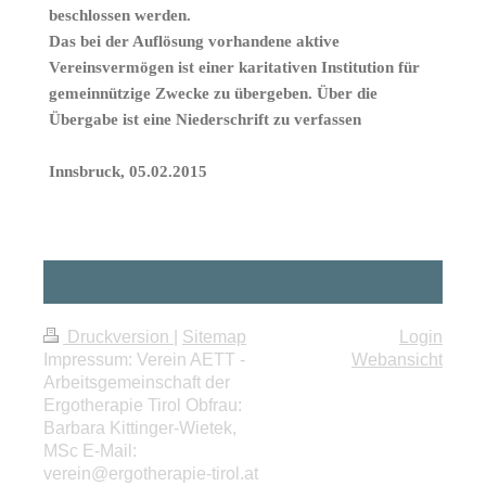
beschlossen werden.
Das bei der Auflösung vorhandene aktive
Vereinsvermögen ist einer karitativen Institution für
gemeinnützige Zwecke zu übergeben. Über die
Übergabe ist eine Niederschrift zu verfassen
Innsbruck, 05.02.2015
Druckversion
|
Sitemap
Login
Impressum: Verein AETT -
Webansicht
Arbeitsgemeinschaft der
Ergotherapie Tirol Obfrau:
Barbara Kittinger-Wietek,
MSc E-Mail:
verein@ergotherapie-tirol.at