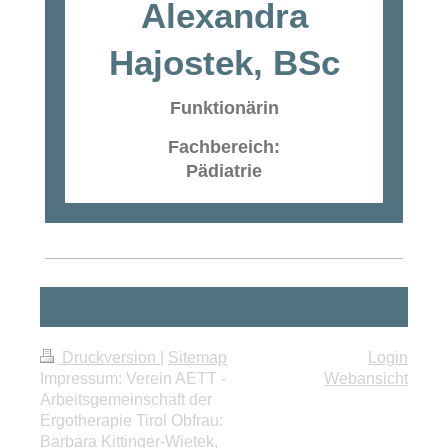
Alexandra
Hajostek, BSc
Funktionärin
Fachbereich:
Pädiatrie
Druckversion
|
Sitemap
Login
Impressum: Verein AETT -
Webansicht
Arbeitsgemeinschaft der
Ergotherapie Tirol Obfrau:
Barbara Kittinger-Wietek,